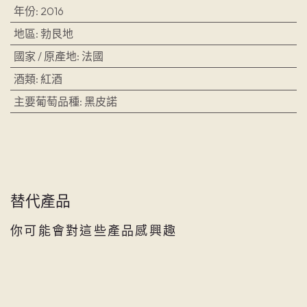
年份
:
2016
地區
:
勃艮地
國家 / 原產地
:
法國
酒類
:
紅酒
主要葡萄品種
:
黑皮諾
替代產品
你可能會對這些產品感興趣